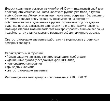
Джерси с длинным рукавом из линейки All Day — идеальный слой для
прохладного межсезонья, когда короткого рукава уже мало, а куртка
ещё избыточна. Лёгкая эластичная ткань мягко согревает без лишнего
объёма и отводит влагу, чтобы вы не замёрзли на спуске от
собственного пота. Удлинённые рукава, скроенные под посадку на
руле, полностью закрывают запястья и не оголяют кожу в наклоне.
Полноразмерная молния помогает быстро сбросить лишнее тепло на
подъёме, а три задних кармана вмещают всё для длинного выезда.
Светоотражающие элементы работают на видимость в утренних и
вечерних заездах.
Характеристики и функции:
• Лёгкая эластичная ткань с влагоотводящими свойствами
• удлинённые рукава (посадочный крой RPF-типа)
• полноразмерная молния
• три задних кармана
• светоотражающие элементы
Рекомендуемая температура использования: +10…+20 °C
Tilda
Made on