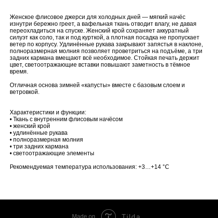
Женское флисовое джерси для холодных дней — мягкий начёс
изнутри бережно греет, а вафельная ткань отводит влагу, не давая
переохладиться на спуске. Женский крой сохраняет аккуратный
силуэт как соло, так и под курткой, а плотная посадка не пропускает
ветер по корпусу. Удлинённые рукава закрывают запястья в наклоне,
полноразмерная молния позволяет проветриться на подъёме, а три
задних кармана вмещают всё необходимое. Стойкая печать держит
цвет, светоотражающие вставки повышают заметность в тёмное
время.
Отличная основа зимней «капусты» вместе с базовым слоем и
ветровкой.
Характеристики и функции:
• Ткань с внутренним флисовым начёсом
• женский крой
• удлинённые рукава
• полноразмерная молния
• три задних кармана
• светоотражающие элементы
Рекомендуемая температура использования: +3…+14 °C
Tilda
Made on