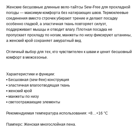
Женские бесшовные длинные вело-тайтсы Sew-Free для прохладной
погоды — максимум комфорта без натирающих швов. Термоклеевые
соединения вместо строчек убирают трение и делают посадку
особенно гладкой, а эластичная ткань повторяет силуэт,
поддерживает мышцы и отводит влагу. Плотная посадка не
пропускает прохладу по ногам, манжеты по низу фиксируют штанины,
а женский крой сохраняет аккуратный вид.
Отличный выбор для тех, кто чувствителен к швам и ценит бесшовный
комфорт в межсезонье.
Характеристики и функции:
• Бесшовная (sew-free) конструкция
• эластичная влагоотводящая ткань
• женский крой
• манжеты по низу
• светоотражающие элементы
Рекомендуемая температура использования: +8…+16 °C
Памперс: Женская многослойная пена.