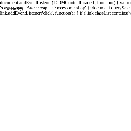
document.addEventListener('DOMContentLoaded', function() { var men
'/casualwear', 'Аксессуары': '/accessoriesshop' }; document.querySelect
Назад
link.addEventListener('click', function(e) { if (!link.classList.contain