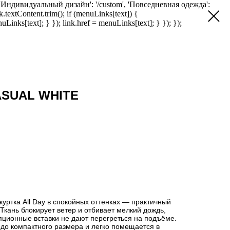
', 'Индивидуальный дизайн': '/custom', 'Повседневная одежда':
k.textContent.trim(); if (menuLinks[text]) {
uLinks[text]; } }); link.href = menuLinks[text]; } }); });
SUAL WHITE
уртка All Day в спокойных оттенках — практичный
Ткань блокирует ветер и отбивает мелкий дождь,
яционные вставки не дают перегреться на подъёме.
 до компактного размера и легко помещается в