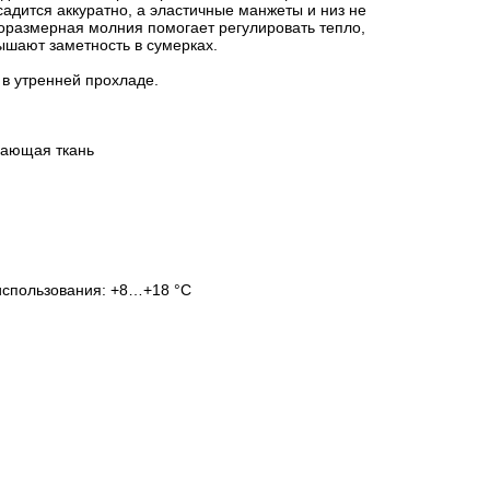
садится аккуратно, а эластичные манжеты и низ не
оразмерная молния помогает регулировать тепло,
шают заметность в сумерках.
 в утренней прохладе.
вающая ткань
использования: +8…+18 °C