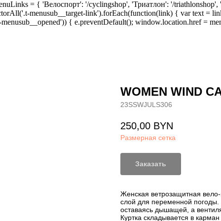
uLinks = { 'Велоспорт': '/cyclingshop', 'Триатлон': '/triathlonshop
orAll('.t-menusub__target-link').forEach(function(link) { var text = lin
s('t-menusub__opened')) { e.preventDefault(); window.location.href = men
WOMEN WIND CA
23SSWJULS306
250,00
BYN
Размерная сетка
Заказать
Женская ветрозащитная вело-к
слой для переменной погоды. 
оставаясь дышащей, а вентил
Куртка складывается в карман