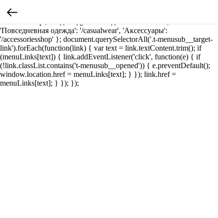
document.addEventListener('DOMContentLoaded', function() { var
menuLinks = { 'Велоспорт': '/cyclingshop', 'Триатлон':
'/triathlonshop', 'Индивидуальный дизайн': '/custom',
'Повседневная одежда': '/casualwear', 'Аксессуары':
'/accessoriesshop' }; document.querySelectorAll('.t-menusub__target-
link').forEach(function(link) { var text = link.textContent.trim(); if
(menuLinks[text]) { link.addEventListener('click', function(e) { if
(!link.classList.contains('t-menusub__opened')) { e.preventDefault();
window.location.href = menuLinks[text]; } }); link.href =
menuLinks[text]; } }); });