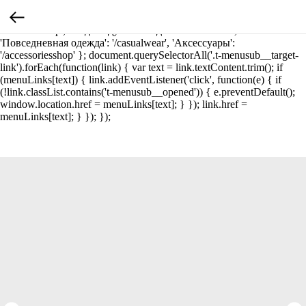
document.addEventListener('DOMContentLoaded', function() { var
menuLinks = { 'Велоспорт': '/cyclingshop', 'Триатлон':
'/triathlonshop', 'Индивидуальный дизайн': '/custom',
'Повседневная одежда': '/casualwear', 'Аксессуары':
'/accessoriesshop' }; document.querySelectorAll('.t-menusub__target-
link').forEach(function(link) { var text = link.textContent.trim(); if
(menuLinks[text]) { link.addEventListener('click', function(e) { if
(!link.classList.contains('t-menusub__opened')) { e.preventDefault();
window.location.href = menuLinks[text]; } }); link.href =
menuLinks[text]; } }); });