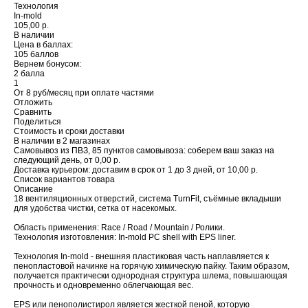
Технология
In-mold
105,00 р.
В наличии
Цена в баллах:
105 баллов
Вернем бонусом:
2 балла
1
От 8 руб/месяц при оплате частями
Отложить
Сравнить
Поделиться
Стоимость и сроки доставки
В наличии в 2 магазинах
Самовывоз из ПВЗ, 85 пунктов самовывоза: соберем ваш заказ на
следующий день, от 0,00 р.
Доставка курьером: доставим в срок от 1 до 3 дней, от 10,00 р.
Список вариантов товара
Описание
18 вентиляционных отверстий, система TurnFit, съёмные вкладыши
для удобства чистки, сетка от насекомых.
Область применения: Race / Road / Mountain / Ролики.
Технология изготовления: In-mold PC shell with EPS liner.
Технология In-mold - внешняя пластиковая часть наплавляется к
пенопластовой начинке на горячую химическую пайку. Таким образом,
получается практически однородная структура шлема, повышающая
прочность и одновременно облегчающая вес.
EPS или пенополистирол является жесткой пеной, которую